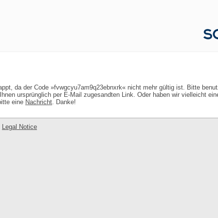
lappt, da der Code »fvwgcyu7am9q23ebnxrk« nicht mehr gültig ist. Bitte benu
hnen ursprünglich per E-Mail zugesandten Link. Oder haben wir vielleicht ei
itte eine
Nachricht
. Danke!
-
Legal Notice