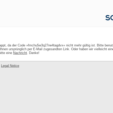
lappt, da der Code »fmchu5w3q27ne4tagdvx« nicht mehr gültig ist. Bitte benu
hnen ursprünglich per E-Mail zugesandten Link. Oder haben wir vielleicht ei
itte eine
Nachricht
. Danke!
-
Legal Notice