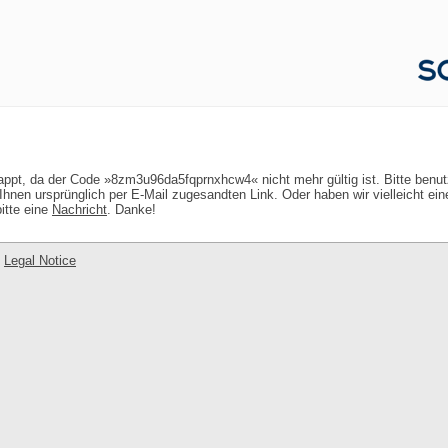
lappt, da der Code »8zm3u96da5fqprnxhcw4« nicht mehr gültig ist. Bitte benu
hnen ursprünglich per E-Mail zugesandten Link. Oder haben wir vielleicht ei
itte eine
Nachricht
. Danke!
-
Legal Notice